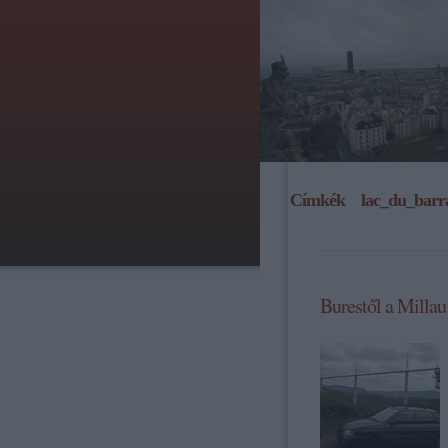
Címkék
»
lac_du_barr
Burestől a Millau