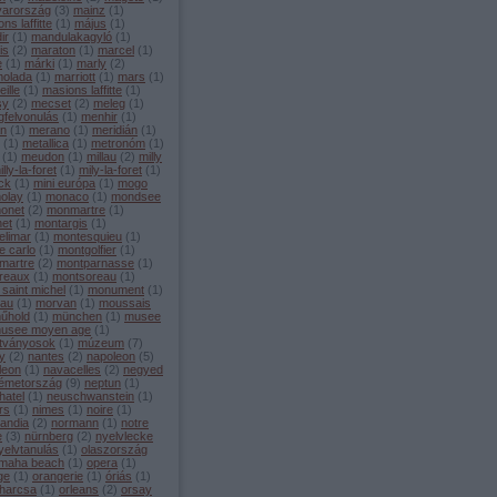
arország
(
3
)
mainz
(
1
)
ns laffitte
(
1
)
május
(
1
)
ir
(
1
)
mandulakagyló
(
1
)
is
(
2
)
maraton
(
1
)
marcel
(
1
)
e
(
1
)
márki
(
1
)
marly
(
2
)
olada
(
1
)
marriott
(
1
)
mars
(
1
)
ille
(
1
)
masions laffitte
(
1
)
sy
(
2
)
mecset
(
2
)
meleg
(
1
)
gfelvonulás
(
1
)
menhir
(
1
)
n
(
1
)
merano
(
1
)
meridián
(
1
)
(
1
)
metallica
(
1
)
metronóm
(
1
)
(
1
)
meudon
(
1
)
millau
(
2
)
milly
illy-la-foret
(
1
)
mily-la-foret
(
1
)
ck
(
1
)
mini európa
(
1
)
mogo
olay
(
1
)
monaco
(
1
)
mondsee
onet
(
2
)
monmartre
(
1
)
et
(
1
)
montargis
(
1
)
elimar
(
1
)
montesquieu
(
1
)
e carlo
(
1
)
montgolfier
(
1
)
martre
(
2
)
montparnasse
(
1
)
reaux
(
1
)
montsoreau
(
1
)
saint michel
(
1
)
monument
(
1
)
au
(
1
)
morvan
(
1
)
moussais
űhold
(
1
)
münchen
(
1
)
musee
usee moyen age
(
1
)
tványosok
(
1
)
múzeum
(
7
)
y
(
2
)
nantes
(
2
)
napoleon
(
5
)
leon
(
1
)
navacelles
(
2
)
negyed
émetország
(
9
)
neptun
(
1
)
hatel
(
1
)
neuschwanstein
(
1
)
rs
(
1
)
nimes
(
1
)
noire
(
1
)
andia
(
2
)
normann
(
1
)
notre
e
(
3
)
nürnberg
(
2
)
nyelvlecke
yelvtanulás
(
1
)
olaszország
maha beach
(
1
)
opera
(
1
)
ge
(
1
)
orangerie
(
1
)
óriás
(
1
)
sharcsa
(
1
)
orleans
(
2
)
orsay