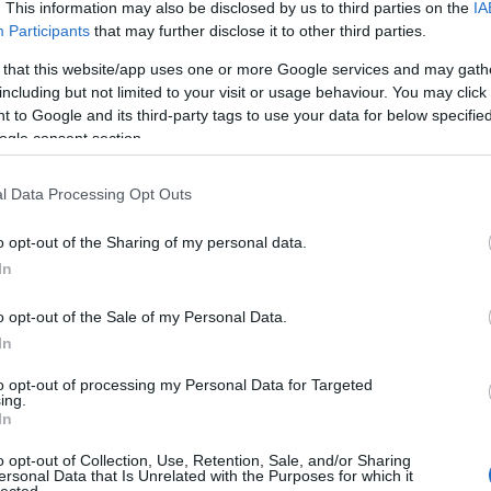
. This information may also be disclosed by us to third parties on the
IA
bunk
yvett
Participants
that may further disclose it to other third parties.
büro
(
1
)
c
calai
 that this website/app uses one or more Google services and may gath
(
1
)
c
(
1
)
c
including but not limited to your visit or usage behaviour. You may click 
cave
 to Google and its third-party tags to use your data for below specifi
(
1
)
c
cham
ogle consent section.
cha
chan
charl
(
6
)
c
l Data Processing Opt Outs
thier
mala
chen
chev
o opt-out of the Sharing of my personal data.
(
1
)
c
(
1
)
c
In
clos
(
1
)
c
comt
conc
o opt-out of the Sale of my Personal Data.
(
1
)
c
(
1
)
c
In
coun
cour
crec
to opt-out of processing my Personal Data for Targeted
(
1
)
c
ing.
(
4
)
d
In
(
2
)
d
dart
deep
delac
o opt-out of Collection, Use, Retention, Sale, and/or Sharing
dete
ersonal Data that Is Unrelated with the Purposes for which it
(
1
)
d
lected.