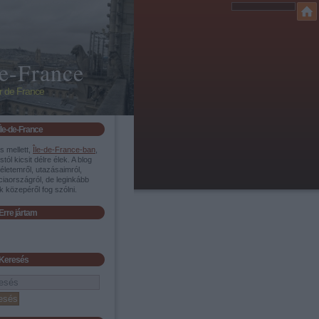
de-France
r de France
Île-de-France
s mellett,
Île-de-France-ban
,
stól kicsit délre élek. A blog
i életemről, utazásaimról,
iaországról, de leginkább
 közepéről fog szólni.
Erre jártam
Keresés