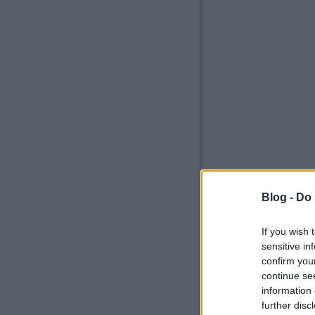
Blog -
Do 
If you wish 
sensitive in
confirm you
continue se
information 
further disc