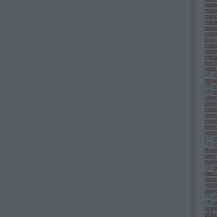
magy
maiso
mand
mara
mari
marm
marse
mas
mele
mera
mérő
metz
(
1
)
m
mina
(
2
)
m
(
1
)
m
monn
mont
mont
mont
mont
mont 
more
(
1
)
m
(
2
)
m
muta
nanc
napó
(
1
)
n
neuc
neve
norm
dam
(
1
)
n
(
3
)
o
oran
óriá