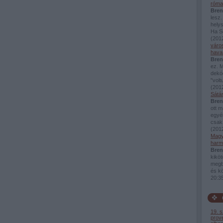
róma
Bren
lesz.
hely
Ha S
(
2012
váro
hava
Bren
ez. M
dekó
"volt
(
2012
Sátá
Bren
ott m
egyéb
csak
(
2012
Magy
harm
Bren
kiköt
megbí
és kö
20:3
19. 
prov