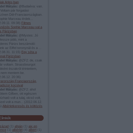
iak Arles-ban
del Mátyás:
@Budaéva: van.
 Voltam pár forgatási
színen Dél-Franciaországban.
ophie Marceau érdek...
.09.11. 09:38
)
Filmes
snézés Sophie Marceau-val a
s Párizsban
del Mátyás:
@Mystes: Jó
essze jobb, mint a
deres Párizs beszámoló:
unk az Eiffel toronynál és a ...
.08.31. 11:15
)
Egy séta a
nnal Párizsban
del Mátyás:
@ZF2: de, csak
ár voltam. Strassbourgot
ként északról érintettem,
 nem mentem be.
.06.12. 20:36
)
arország-Franciaország,
adszor kocsival
del Mátyás:
@ZF2: ahol
öttem Gifben, ott egészen
zható volt a tulaj, olcsó volt,
zel volt a mun...
(
2012.06.12.
5
)
Albérletkeresés és költözés
Címkék
század
(
1
)
afgán
(
1
)
aix en
ence
(
1
)
albérlet
(
4
)
albert
(
1
)