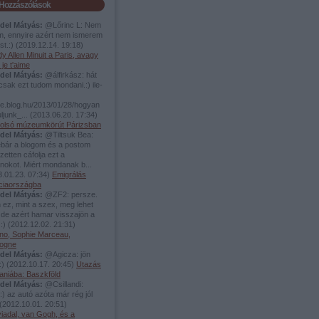
Hozzászólások
del Mátyás:
@Lőrinc L: Nem
m, ennyire azért nem ismerem
st.:)
(
2019.12.14. 19:18
)
 Allen Minuit a Paris, avagy
 je t'aime
del Mátyás:
@álfirkász: hát
csak ezt tudom mondani.:) ile-
ce.blog.hu/2013/01/28/hogyan
ljunk_...
(
2013.06.20. 17:34
)
tolsó múzeumkörút Párizsban
del Mátyás:
@Tiltsuk Bea:
bár a blogom és a postom
ezetten cáfolja ezt a
nokot. Miért mondanak b...
.01.23. 07:34
)
Emigrálás
ciaországba
del Mátyás:
@ZF2: persze.
 ez, mint a szex, meg lehet
 de azért hamar visszajön a
.:)
(
2012.12.02. 21:31
)
no, Sophie Marceau,
ogne
del Mátyás:
@Agicza: jön
:)
(
2012.10.17. 20:45
)
Utazás
aniába: Baszkföld
del Mátyás:
@Csillandi:
.:) az autó azóta már rég jól
(
2012.10.01. 20:51
)
iadal, van Gogh, és a