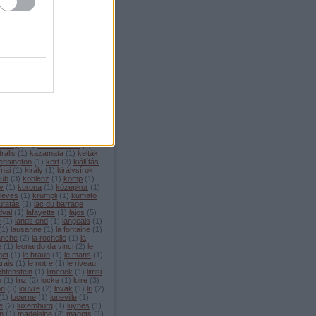
adtörténeti
(
1
)
hall
(
1
)
rappi
(
1
)
handel
(
1
)
hang
(
1
)
sa
(
1
)
hastings
(
1
)
házibuli
(
1
)
lberg
(
1
)
héja
(
1
)
hendrix
(
1
)
er
(
1
)
henrik
(
1
)
hermann
e
(
1
)
heurt
(
1
)
híd
(
1
)
hindu
(
1
)
)
holbach
(
1
)
homok
(
1
)
szexuális
(
1
)
hugo
(
2
)
nite
(
1
)
hyde
(
2
)
if
(
1
)
illiers
mpresszionizmus
(
3
)
innsbruck
ntersí
(
1
)
invalidusok
(
1
)
szág
(
2
)
jackson
(
1
)
jakobinus
anzenizmus
(
1
)
japán
(
2
)
es
(
1
)
jardin du luxembourg
(
1
)
(
1
)
javítás
(
1
)
josephine
(
1
)
(
1
)
július 14
(
1
)
kagyló
(
1
)
pány
(
1
)
kápolna
(
1
)
karnevál
astély
(
13
)
katakombák
(
1
)
rális
(
1
)
kazamata
(
1
)
kelták
ensington
(
1
)
kert
(
3
)
kiállítás
ínai
(
1
)
király
(
1
)
királysírok
lub
(
3
)
koblenz
(
1
)
komp
(
1
)
v
(
1
)
korona
(
1
)
középkor
(
1
)
leves
(
1
)
krumpli
(
1
)
kumato
utatás
(
1
)
lac du barrage
dval
(
1
)
lafayette
(
1
)
lajos
(
5
)
e
(
1
)
lands end
(
1
)
langeais
(
1
)
(
1
)
lausanne
(
1
)
la fontaine
(
1
)
anche
(
2
)
la rochelle
(
1
)
la
e
(
1
)
leonardo da vinci
(
2
)
le
get
(
1
)
le braun
(
1
)
le mans
(
1
)
rais
(
1
)
le notre
(
1
)
le riveau
ichtenstein
(
1
)
limerick
(
1
)
limsi
n
(
1
)
linz
(
2
)
locke
(
1
)
loire
(
3
)
on
(
3
)
louvre
(
2
)
lovak
(
1
)
lri
(
2
)
(
1
)
lucerne
(
1
)
luneville
(
1
)
e
(
2
)
luxemburg
(
1
)
luynes
(
1
)
n
(
1
)
madeleine
(
2
)
magots
(
1
)