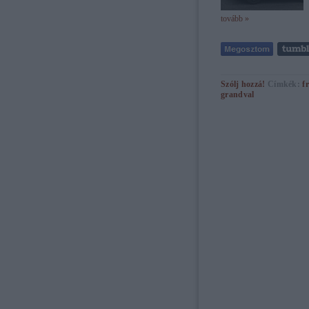
tovább »
Szólj hozzá!
Címkék:
f
grandval