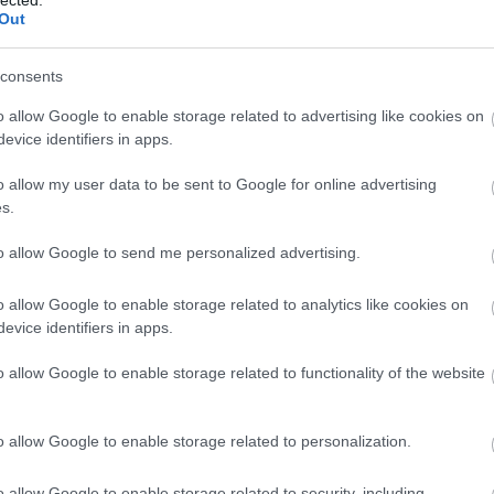
dolm
Out
doue 
dove
drag
dum
dunk
consents
éden
egye
(
1
)
e
o allow Google to enable storage related to advertising like cookies on
elys
evice identifiers in apps.
(
1
)
e
esso
(
2
)
e
(
1
)
e
o allow my user data to be sent to Google for online advertising
falu
(
(
1
)
f
s.
felvo
(
1
)
f
fésü
to allow Google to send me personalized advertising.
(
1
)
fl
(
4
)
f
nyar
fort 
o allow Google to enable storage related to analytics like cookies on
frab
fran
evice identifiers in apps.
franc
frank
freib
o allow Google to enable storage related to functionality of the website
galér
gamb
(
1
)
g
(
6
)
g
(
2
)
gi
o allow Google to enable storage related to personalization.
(
3
)
g
görd
görko
(
1
)
g
o allow Google to enable storage related to security, including