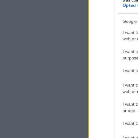
Opted 
Google 
I want t
web or d
I want t
purpose
I want 
I want t
web or d
I want t
or app.
I want t
I want t