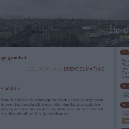
Île-
Un tou
age_grandval
Páriz
Páriz
2011.09.06. 14:14
BRENDEL MÁTYÁS
itten
Franc
annak
 viaduktig
<
From 2011.08.10.millau-saint-hyppolyte-du-fort A nyárra egy nagy utazást
terveztem Franciaország déli részébe. Párizs környékét, és az északi részt
már elég sűrűn bejártam, csak délre nem jöttem még el, hiszen ez messzebb
van, ehhez több idő kell. Költségkímélésként arra…