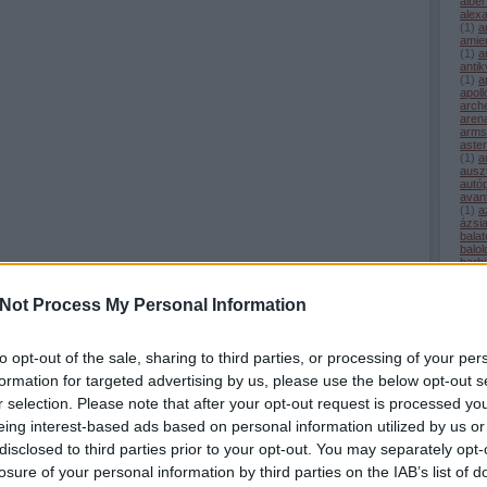
alber
alex
(
1
)
a
amie
(
1
)
a
antik
(
1
)
a
apoll
arch
aren
arms
aster
(
1
)
a
auszt
autó
avan
(
1
)
a
ázsi
balat
balol
barb
(
3
)
b
basz
baye
Not Process My Personal Information
bazo
beau
(
1
)
b
(
1
)
b
to opt-out of the sale, sharing to third parties, or processing of your per
bicikl
formation for targeted advertising by us, please use the below opt-out s
bikav
blois
r selection. Please note that after your opt-out request is processed y
de b
bord
eing interest-based ads based on personal information utilized by us or
(
1
)
b
(
1
)
b
disclosed to third parties prior to your opt-out. You may separately opt-
brete
losure of your personal information by third parties on the IAB’s list of
(
1
)
b
buck