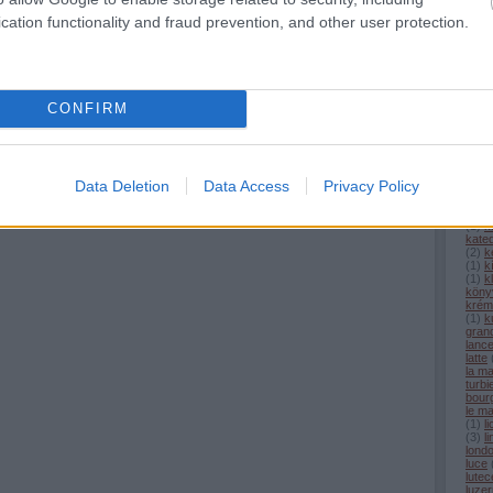
(
1
)
h
hamu
cation functionality and fraud prevention, and other user protection.
harc
heide
henn
hess
hó
(
3
homo
CONFIRM
huma
(
1
)
i
(
1
)
i
íror
(
1
)
j
jaqu
Data Deletion
Data Access
Privacy Policy
játék
jules
kam
(
1
)
k
kated
(
2
)
k
(
1
)
k
(
1
)
k
köny
krém
(
1
)
k
gran
lanc
latte
la m
turbi
bour
le ma
(
1
)
l
(
3
)
li
lond
luce
lutec
luzer