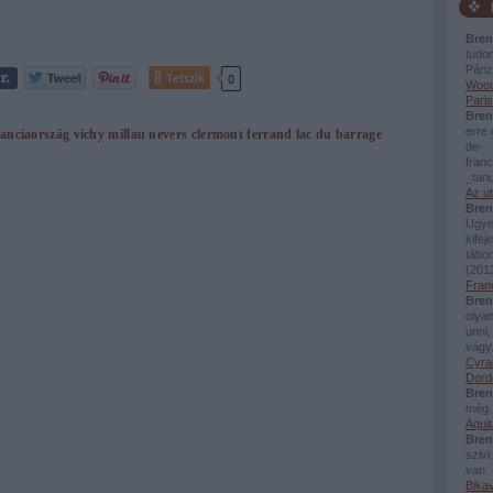
Bren
tudo
Páriz
Tetszik
0
Woody
Paris
Bren
erre 
ranciaország
vichy
millau
nevers
clermont ferrand
lac du barrage
de-
fran
_tanu
Az u
Bren
Ugye
kifej
tábor
(
2013
Fran
Bren
olyan
unni,
vágy
Cyra
Dord
Bren
még.
Aquit
Bren
szivi
van.
Bikav